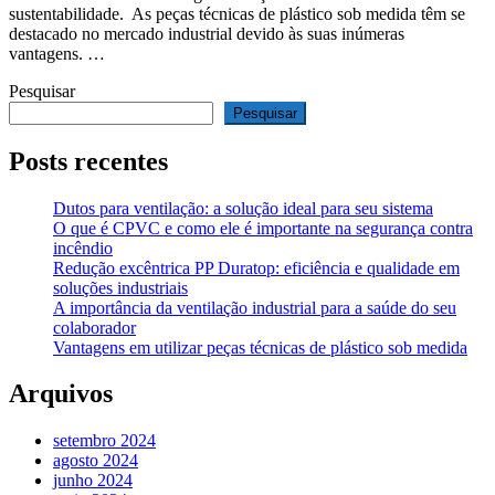
sustentabilidade. As peças técnicas de plástico sob medida têm se
destacado no mercado industrial devido às suas inúmeras
vantagens. …
Pesquisar
Pesquisar
Posts recentes
Dutos para ventilação: a solução ideal para seu sistema
O que é CPVC e como ele é importante na segurança contra
incêndio
Redução excêntrica PP Duratop: eficiência e qualidade em
soluções industriais
A importância da ventilação industrial para a saúde do seu
colaborador
Vantagens em utilizar peças técnicas de plástico sob medida
Arquivos
setembro 2024
agosto 2024
junho 2024