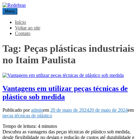
Pular
para
Menu
Redebras
o
conteúdo
Início
Voltar ao site
Contato
Tag:
Peças plásticas industriais
no Itaim Paulista
Vantagens em utilizar peças técnicas de
plástico sob medida
Publicado por
admin
em
20 de maio de 2024
20 de maio de 2024
em
peças técnicas de plástico
Tempo de leitura:
4
minutos
Descubra as vantagens das peças técnicas de plástico sob medida,
desde flexibilidade no design e redução de custos até durabilidade e