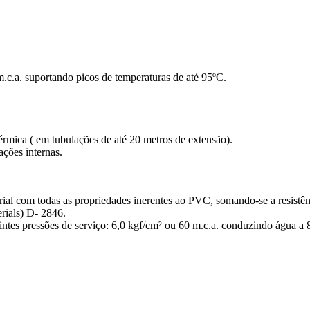
 m.c.a. suportando picos de temperaturas de até 95ºC.
érmica ( em tubulações de até 20 metros de extensão).
ações internas.
rial com todas as propriedades inerentes ao PVC, somando-se a resistênc
rials) D- 2846.
intes pressões de serviço: 6,0 kgf/cm² ou 60 m.c.a. conduzindo água a