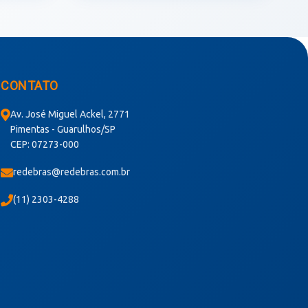
CONTATO
Av. José Miguel Ackel, 2771
Pimentas - Guarulhos/SP
CEP: 07273-000
redebras@redebras.com.br
(11) 2303-4288