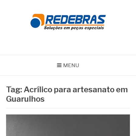
Pular
para
o
conteúdo
REDEBRAS
MENU
Tag:
Acrílico para artesanato em
Guarulhos