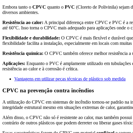
Embora tanto o
CPVC
quanto o
PVC
(Cloreto de Polivinila) sejam 
diversos ambientes.
Resistência ao calor:
A principal diferença entre CPVC e PVC é a re
até 60°C. Isso torna o CPVC mais adequado para aplicações onde o c
Flexibilidade e durabilidade:
O CPVC é mais flexível e durável que 
flexibilidade facilita a instalação, especialmente em locais com muita
Resistência química:
O CPVC também oferece melhor resistência a um
Aplicações:
Enquanto o PVC é amplamente utilizado em tubulações de
resistência ao calor e à corrosão é crítica.
Vantagens em utilizar peças técnicas de plástico sob medida
CPVC na prevenção contra incêndios
A utilização do CPVC em sistemas de incêndio tornou-se padrão na in
integridade estrutural mesmo em situações extremas de calor, garanti
Além disso, o CPVC não só é resistente ao calor, mas também possui 
contrário de outros plásticos que podem derreter ou liberar gases tóxic
Essas características fazem do CPVC um material
confiável
e seguro 