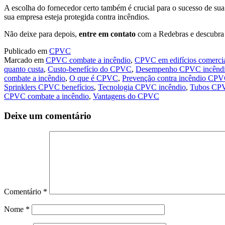
A escolha do fornecedor certo também é crucial para o sucesso de sua
sua empresa esteja protegida contra incêndios.
Não deixe para depois,
entre em contato
com a Redebras e descubra 
Publicado em
CPVC
Marcado em
CPVC combate a incêndio
,
CPVC em edifícios comerci
quanto custa
,
Custo-benefício do CPVC
,
Desempenho CPVC incênd
combate a incêndio
,
O que é CPVC
,
Prevenção contra incêndio CP
Sprinklers CPVC benefícios
,
Tecnologia CPVC incêndio
,
Tubos CPV
CPVC combate a incêndio
,
Vantagens do CPVC
Deixe um comentário
Comentário
*
Nome
*