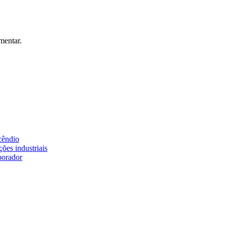
mentar.
cêndio
ões industriais
borador