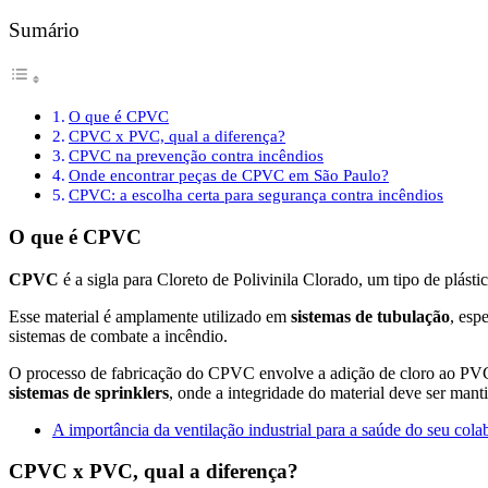
Sumário
O que é CPVC
CPVC x PVC, qual a diferença?
CPVC na prevenção contra incêndios
Onde encontrar peças de CPVC em São Paulo?
CPVC: a escolha certa para segurança contra incêndios
O que é CPVC
CPVC
é a sigla para Cloreto de Polivinila Clorado, um tipo de plá
Esse material é amplamente utilizado em
sistemas de tubulação
, esp
sistemas de combate a incêndio.
O processo de fabricação do CPVC envolve a adição de cloro ao PVC t
sistemas de sprinklers
, onde a integridade do material deve ser man
A importância da ventilação industrial para a saúde do seu cola
CPVC x PVC, qual a diferença?