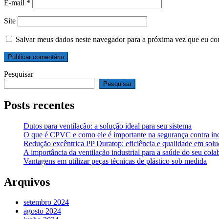
E-mail
*
Site
Salvar meus dados neste navegador para a próxima vez que eu co
Pesquisar
Pesquisar
Posts recentes
Dutos para ventilação: a solução ideal para seu sistema
O que é CPVC e como ele é importante na segurança contra in
Redução excêntrica PP Duratop: eficiência e qualidade em soluç
A importância da ventilação industrial para a saúde do seu cola
Vantagens em utilizar peças técnicas de plástico sob medida
Arquivos
setembro 2024
agosto 2024