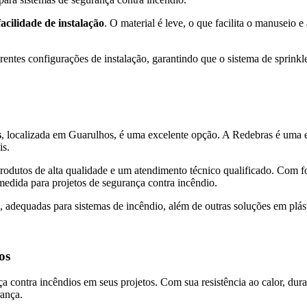
facilidade de instalação
. O material é leve, o que facilita o manuseio e 
entes configurações de instalação, garantindo que o sistema de sprinkle
s
, localizada em Guarulhos, é uma excelente opção. A Redebras é uma em
is.
utos de alta qualidade e um atendimento técnico qualificado. Com foc
medida para projetos de segurança contra incêndio.
equadas para sistemas de incêndio, além de outras soluções em plásti
os
a contra incêndios em seus projetos. Com sua resistência ao calor, dur
rança.