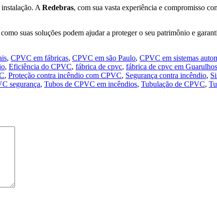
 instalação. A
Redebras
, com sua vasta experiência e compromisso com
como suas soluções podem ajudar a proteger o seu patrimônio e garanti
ais
,
CPVC em fábricas
,
CPVC em são Paulo
,
CPVC em sistemas autom
io
,
Eficiência do CPVC
,
fábrica de cpvc
,
fábrica de cpvc em Guarulho
VC
,
Proteção contra incêndio com CPVC
,
Segurança contra incêndio
,
Si
C segurança
,
Tubos de CPVC em incêndios
,
Tubulação de CPVC
,
Tu