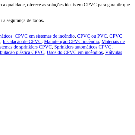
 a qualidade, oferece as soluções ideais em CPVC para garantir que
r a segurança de todos.
áticos
,
CPVC em sistemas de incêndio
,
CPVC ou PVC
,
CPVC
s
,
Instalação de CPVC
,
Manutenção CPVC incêndio
,
Materiais de
stemas de sprinklers CPVC
,
Sprinklers automáticos CPVC
,
bulação plástica CPVC
,
Usos do CPVC em incêndios
,
Válvulas