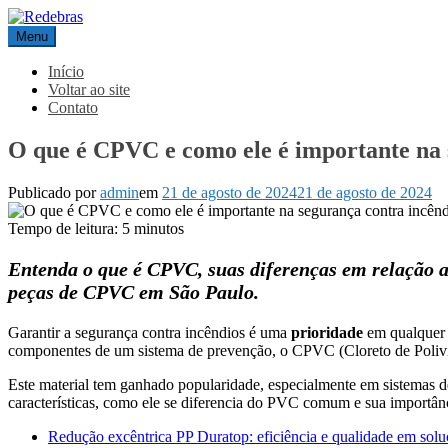
Pular
para
Menu
Redebras
o
conteúdo
Início
Voltar ao site
Contato
O que é CPVC e como ele é importante na 
Publicado por
admin
em
21 de agosto de 2024
21 de agosto de 2024
Tempo de leitura:
5
minutos
Entenda o que é CPVC, suas diferenças em relação a
peças de CPVC em São Paulo.
Garantir a segurança contra incêndios é uma
prioridade
em qualquer 
componentes de um sistema de prevenção, o CPVC (Cloreto de Polivi
Este material tem ganhado popularidade, especialmente em sistemas d
características, como ele se diferencia do PVC comum e sua importân
Redução excêntrica PP Duratop: eficiência e qualidade em soluç