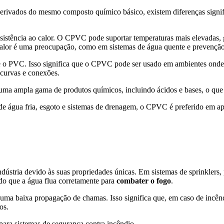
derivados do mesmo composto químico básico, existem diferenças signif
sistência ao calor. O CPVC pode suportar temperaturas mais elevadas,
alor é uma preocupação, como em sistemas de água quente e prevenção
o PVC. Isso significa que o CPVC pode ser usado em ambientes onde a r
s curvas e conexões.
a ampla gama de produtos químicos, incluindo ácidos e bases, o que a
 água fria, esgoto e sistemas de drenagem, o CPVC é preferido em apl
dústria devido às suas propriedades únicas. Em sistemas de sprinklers
ndo que a água flua corretamente para
combater o fogo
.
uma baixa propagação de chamas. Isso significa que, em caso de incênd
os.
para sistemas de segurança contra incêndio.