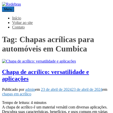
Pular
para
Menu
Redebras
o
conteúdo
Início
Voltar ao site
Contato
Tag:
Chapas acrílicas para
automóveis em Cumbica
Chapa de acrílico: versatilidade e
aplicações
Publicado por
admin
em
23 de abril de 2024
23 de abril de 2024
em
chapas em acrílico
Tempo de leitura:
4
minutos
A chapa de acrílico é um material versátil com diversas aplicações.
Descubra suas características, benefícios, e usos comuns em várias