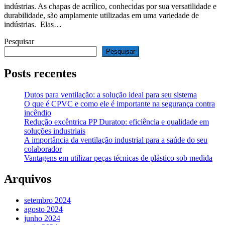
indústrias. As chapas de acrílico, conhecidas por sua versatilidade e
durabilidade, são amplamente utilizadas em uma variedade de
indústrias. Elas…
Pesquisar
Pesquisar
Posts recentes
Dutos para ventilação: a solução ideal para seu sistema
O que é CPVC e como ele é importante na segurança contra
incêndio
Redução excêntrica PP Duratop: eficiência e qualidade em
soluções industriais
A importância da ventilação industrial para a saúde do seu
colaborador
Vantagens em utilizar peças técnicas de plástico sob medida
Arquivos
setembro 2024
agosto 2024
junho 2024