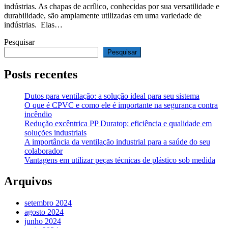
indústrias. As chapas de acrílico, conhecidas por sua versatilidade e
durabilidade, são amplamente utilizadas em uma variedade de
indústrias. Elas…
Pesquisar
Pesquisar
Posts recentes
Dutos para ventilação: a solução ideal para seu sistema
O que é CPVC e como ele é importante na segurança contra
incêndio
Redução excêntrica PP Duratop: eficiência e qualidade em
soluções industriais
A importância da ventilação industrial para a saúde do seu
colaborador
Vantagens em utilizar peças técnicas de plástico sob medida
Arquivos
setembro 2024
agosto 2024
junho 2024