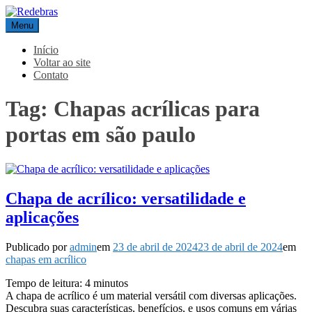
Pular
para
Menu
Redebras
o
conteúdo
Início
Voltar ao site
Contato
Tag:
Chapas acrílicas para
portas em são paulo
Chapa de acrílico: versatilidade e
aplicações
Publicado por
admin
em
23 de abril de 2024
23 de abril de 2024
em
chapas em acrílico
Tempo de leitura:
4
minutos
A chapa de acrílico é um material versátil com diversas aplicações.
Descubra suas características, benefícios, e usos comuns em várias