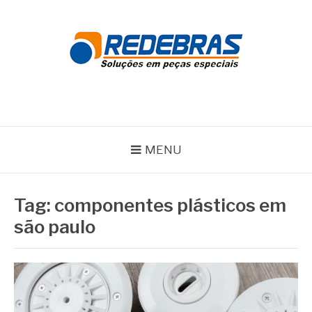
Pular
para
o
conteúdo
REDEBRAS
MENU
Tag:
componentes plásticos em
são paulo