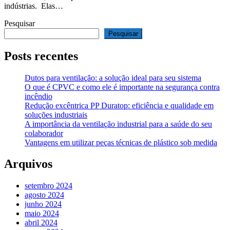
indústrias. Elas…
Pesquisar
Pesquisar
Posts recentes
Dutos para ventilação: a solução ideal para seu sistema
O que é CPVC e como ele é importante na segurança contra
incêndio
Redução excêntrica PP Duratop: eficiência e qualidade em
soluções industriais
A importância da ventilação industrial para a saúde do seu
colaborador
Vantagens em utilizar peças técnicas de plástico sob medida
Arquivos
setembro 2024
agosto 2024
junho 2024
maio 2024
abril 2024