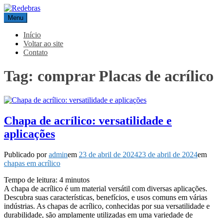
Pular
para
Menu
Redebras
o
conteúdo
Início
Voltar ao site
Contato
Tag:
comprar Placas de acrílico
Chapa de acrílico: versatilidade e
aplicações
Publicado por
admin
em
23 de abril de 2024
23 de abril de 2024
em
chapas em acrílico
Tempo de leitura:
4
minutos
A chapa de acrílico é um material versátil com diversas aplicações.
Descubra suas características, benefícios, e usos comuns em várias
indústrias. As chapas de acrílico, conhecidas por sua versatilidade e
durabilidade, são amplamente utilizadas em uma variedade de