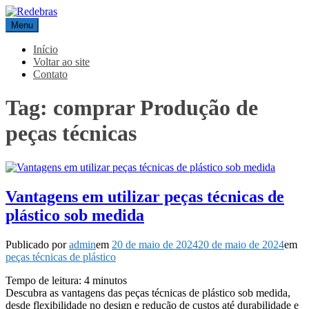
Pular
para
Menu
Redebras
o
conteúdo
Início
Voltar ao site
Contato
Tag:
comprar Produção de
peças técnicas
Vantagens em utilizar peças técnicas de
plástico sob medida
Publicado por
admin
em
20 de maio de 2024
20 de maio de 2024
em
peças técnicas de plástico
Tempo de leitura:
4
minutos
Descubra as vantagens das peças técnicas de plástico sob medida,
desde flexibilidade no design e redução de custos até durabilidade e