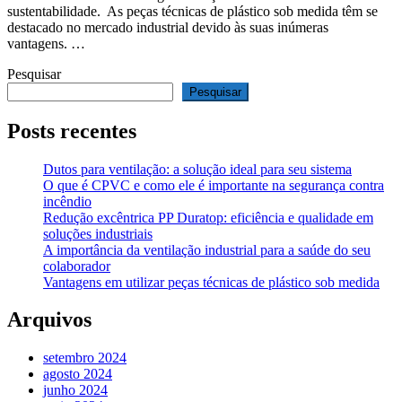
sustentabilidade. As peças técnicas de plástico sob medida têm se
destacado no mercado industrial devido às suas inúmeras
vantagens. …
Pesquisar
Pesquisar
Posts recentes
Dutos para ventilação: a solução ideal para seu sistema
O que é CPVC e como ele é importante na segurança contra
incêndio
Redução excêntrica PP Duratop: eficiência e qualidade em
soluções industriais
A importância da ventilação industrial para a saúde do seu
colaborador
Vantagens em utilizar peças técnicas de plástico sob medida
Arquivos
setembro 2024
agosto 2024
junho 2024