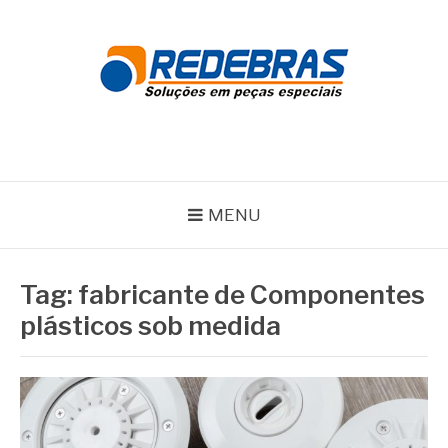
Pular
para
o
conteúdo
REDEBRAS
MENU
Tag:
fabricante de Componentes
plásticos sob medida