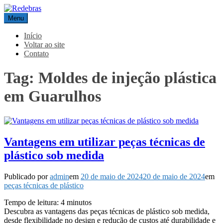
Pular
para
Menu
Redebras
o
conteúdo
Início
Voltar ao site
Contato
Tag:
Moldes de injeção plástica
em Guarulhos
Vantagens em utilizar peças técnicas de
plástico sob medida
Publicado por
admin
em
20 de maio de 2024
20 de maio de 2024
em
peças técnicas de plástico
Tempo de leitura:
4
minutos
Descubra as vantagens das peças técnicas de plástico sob medida,
desde flexibilidade no design e redução de custos até durabilidade e