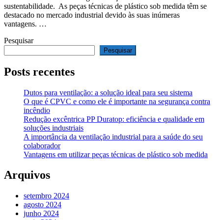
sustentabilidade. As peças técnicas de plástico sob medida têm se
destacado no mercado industrial devido às suas inúmeras
vantagens. …
Pesquisar
Pesquisar
Posts recentes
Dutos para ventilação: a solução ideal para seu sistema
O que é CPVC e como ele é importante na segurança contra
incêndio
Redução excêntrica PP Duratop: eficiência e qualidade em
soluções industriais
A importância da ventilação industrial para a saúde do seu
colaborador
Vantagens em utilizar peças técnicas de plástico sob medida
Arquivos
setembro 2024
agosto 2024
junho 2024