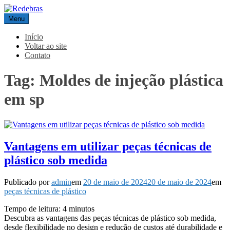
Pular
para
Menu
Redebras
o
conteúdo
Início
Voltar ao site
Contato
Tag:
Moldes de injeção plástica
em sp
Vantagens em utilizar peças técnicas de
plástico sob medida
Publicado por
admin
em
20 de maio de 2024
20 de maio de 2024
em
peças técnicas de plástico
Tempo de leitura:
4
minutos
Descubra as vantagens das peças técnicas de plástico sob medida,
desde flexibilidade no design e redução de custos até durabilidade e