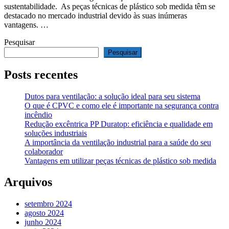
sustentabilidade. As peças técnicas de plástico sob medida têm se
destacado no mercado industrial devido às suas inúmeras
vantagens. …
Pesquisar
Pesquisar
Posts recentes
Dutos para ventilação: a solução ideal para seu sistema
O que é CPVC e como ele é importante na segurança contra
incêndio
Redução excêntrica PP Duratop: eficiência e qualidade em
soluções industriais
A importância da ventilação industrial para a saúde do seu
colaborador
Vantagens em utilizar peças técnicas de plástico sob medida
Arquivos
setembro 2024
agosto 2024
junho 2024