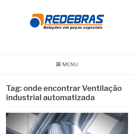
Pular
para
o
conteúdo
REDEBRAS
MENU
Tag:
onde encontrar Ventilação
industrial automatizada