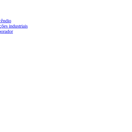
cêndio
ões industriais
borador