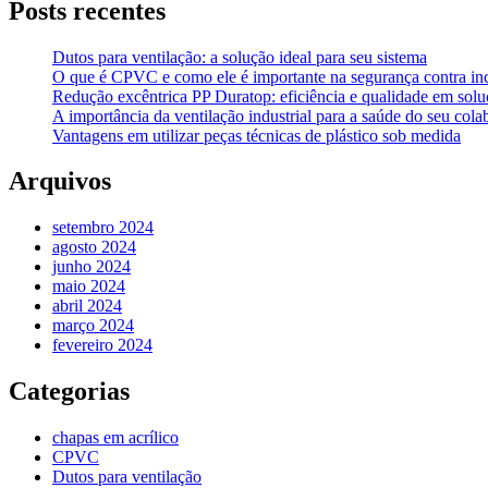
Posts recentes
Dutos para ventilação: a solução ideal para seu sistema
O que é CPVC e como ele é importante na segurança contra in
Redução excêntrica PP Duratop: eficiência e qualidade em soluç
A importância da ventilação industrial para a saúde do seu cola
Vantagens em utilizar peças técnicas de plástico sob medida
Arquivos
setembro 2024
agosto 2024
junho 2024
maio 2024
abril 2024
março 2024
fevereiro 2024
Categorias
chapas em acrílico
CPVC
Dutos para ventilação