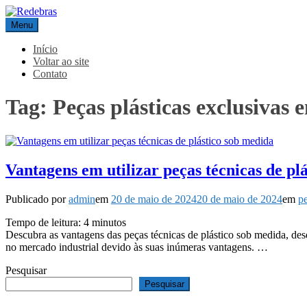
Pular
para
Menu
Redebras
o
conteúdo
Início
Voltar ao site
Contato
Tag:
Peças plásticas exclusivas
Vantagens em utilizar peças técnicas de pl
Publicado por
admin
em
20 de maio de 2024
20 de maio de 2024
em
pe
Tempo de leitura:
4
minutos
Descubra as vantagens das peças técnicas de plástico sob medida, desd
no mercado industrial devido às suas inúmeras vantagens. …
Pesquisar
Pesquisar