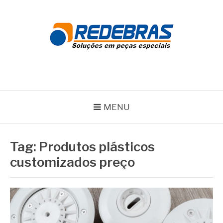
Pular
para
o
conteúdo
REDEBRAS
MENU
Tag:
Produtos plásticos
customizados preço