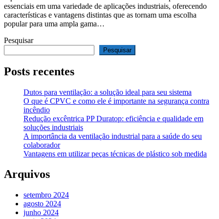
essenciais em uma variedade de aplicações industriais, oferecendo
características e vantagens distintas que as tornam uma escolha
popular para uma ampla gama…
Pesquisar
Pesquisar
Posts recentes
Dutos para ventilação: a solução ideal para seu sistema
O que é CPVC e como ele é importante na segurança contra
incêndio
Redução excêntrica PP Duratop: eficiência e qualidade em
soluções industriais
A importância da ventilação industrial para a saúde do seu
colaborador
Vantagens em utilizar peças técnicas de plástico sob medida
Arquivos
setembro 2024
agosto 2024
junho 2024