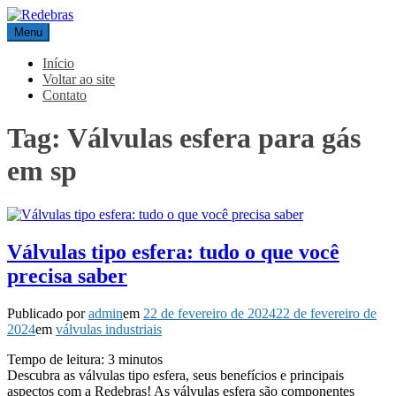
Pular
para
Menu
Redebras
o
conteúdo
Início
Voltar ao site
Contato
Tag:
Válvulas esfera para gás
em sp
Válvulas tipo esfera: tudo o que você
precisa saber
Publicado por
admin
em
22 de fevereiro de 2024
22 de fevereiro de
2024
em
válvulas industriais
Tempo de leitura:
3
minutos
Descubra as válvulas tipo esfera, seus benefícios e principais
aspectos com a Redebras! As válvulas esfera são componentes